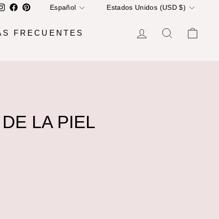
IDIOMA
MONEDA
Instagram
Facebook
Pinterest
Español
Estados Unidos (USD $)
INGRESAR
BUSCAR
CA
ÁS FRECUENTES
DE LA PIEL