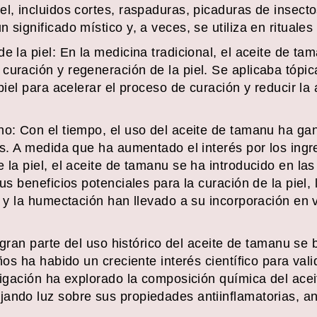
el, incluidos cortes, raspaduras, picaduras de insec
significado místico y, a veces, se utiliza en rituales 
e la piel: En la medicina tradicional, el aceite de ta
curación y regeneración de la piel. Se aplicaba tópi
 piel para acelerar el proceso de curación y reducir la
no: Con el tiempo, el uso del aceite de tamanu ha ga
es. A medida que ha aumentado el interés por los ingr
e la piel, el aceite de tamanu se ha introducido en l
us beneficios potenciales para la curación de la piel, 
s y la humectación han llevado a su incorporación en 
en gran parte del uso histórico del aceite de tamanu se
años ha habido un creciente interés científico para vali
stigación ha explorado la composición química del ace
ando luz sobre sus propiedades antiinflamatorias, an