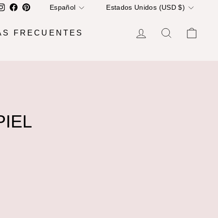
IDIOMA
MONEDA
Instagram
Facebook
Pinterest
Español
Estados Unidos (USD $)
INGRESAR
BUSCAR
CA
ÁS FRECUENTES
PIEL