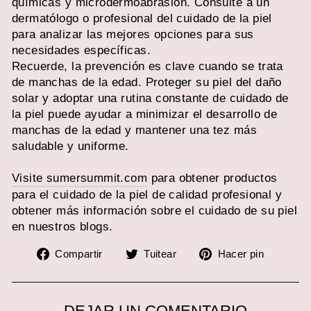
químicas y microdermoabrasión. Consulte a un
dermatólogo o profesional del cuidado de la piel
para analizar las mejores opciones para sus
necesidades específicas.
Recuerde, la prevención es clave cuando se trata
de manchas de la edad. Proteger su piel del daño
solar y adoptar una rutina constante de cuidado de
la piel puede ayudar a minimizar el desarrollo de
manchas de la edad y mantener una tez más
saludable y uniforme.
Visite sumersummit.com
para obtener productos
para el cuidado de la piel de calidad profesional y
obtener más información sobre el cuidado de su piel
en nuestros blogs.
Compartir
Tuitear
Pinear
Compartir
Tuitear
Hacer pin
en
en
en
Facebook
Twitter
Pinter
DEJAR UN COMENTARIO