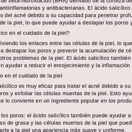
po de beta-hidroxiácido (BHA) derivado de la corteza d
antiinflamatorias y antibacterianas. El ácido salicíl
to del acné debido a su capacidad para penetrar pro
 de la piel, lo que puede ayudar a destapar los poros y
ico en el cuidado de la piel?
olviendo los enlaces entre las células de la piel, lo q
a destapar los poros y prevenir la acumulación de cél
otros problemas de la piel. El ácido salicílico tambié
n ayudar a reducir el enrojecimiento y la inflamación
co en el cuidado de la piel
salicílico es muy eficaz para tratar el acné debido a s
os y exfoliar las células muertas de la piel. Esto ay
que lo convierte en un ingrediente popular en los produ
los poros: el ácido salicílico también puede ayudar a 
eso de grasa y las células muertas de la piel que pued
darle a la piel una apariencia más suave y uniforme.