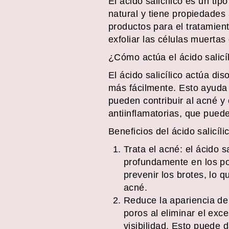
El ácido salicílico es un ti
natural y tiene propiedades 
productos para el tratamien
exfoliar las células muertas
¿Cómo actúa el ácido salicíl
El ácido salicílico actúa dis
más fácilmente. Esto ayuda 
pueden contribuir al acné y 
antiinflamatorias, que puede
Beneficios del ácido salicíli
Trata el acné: el ácido 
profundamente en los por
prevenir los brotes, lo 
acné.
Reduce la apariencia de 
poros al eliminar el exc
visibilidad. Esto puede 