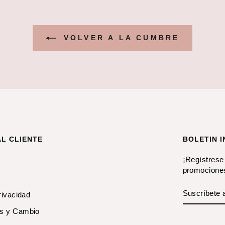
VOLVER A LA CUMBRE
AL CLIENTE
BOLETIN 
¡Regístrese 
promocione
SUSCRÍB
privacidad
A
NUESTRA
es y Cambio
LISTA
DE