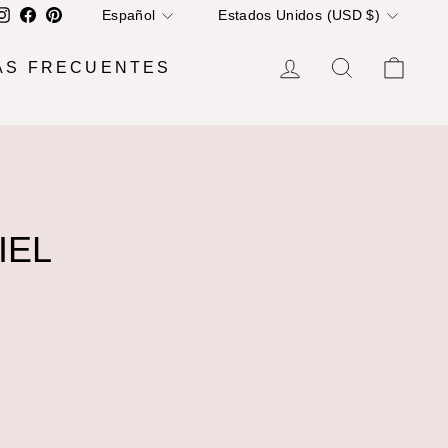
IDIOMA
MONEDA
Instagram
Facebook
Pinterest
Español
Estados Unidos (USD $)
INGRESAR
BUSCAR
CA
ÁS FRECUENTES
IEL