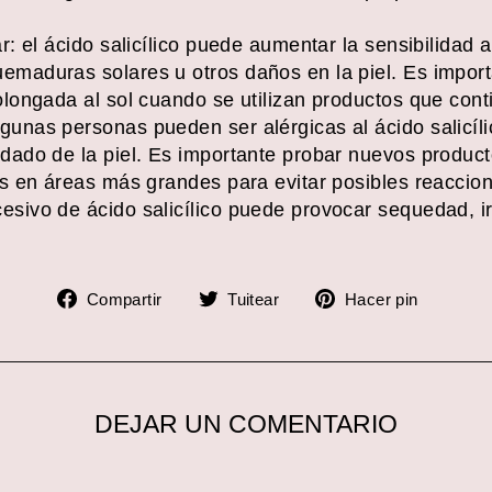
ar: el ácido salicílico puede aumentar la sensibilidad a
emaduras solares u otros daños en la piel. Es importan
olongada al sol cuando se utilizan productos que conti
gunas personas pueden ser alérgicas al ácido salicíli
uidado de la piel. Es importante probar nuevos produ
los en áreas más grandes para evitar posibles reaccion
esivo de ácido salicílico puede provocar sequedad, irr
Compartir
Tuitear
Pinea
Compartir
Tuitear
Hacer pin
en
en
en
Facebook
Twitter
Pinter
DEJAR UN COMENTARIO